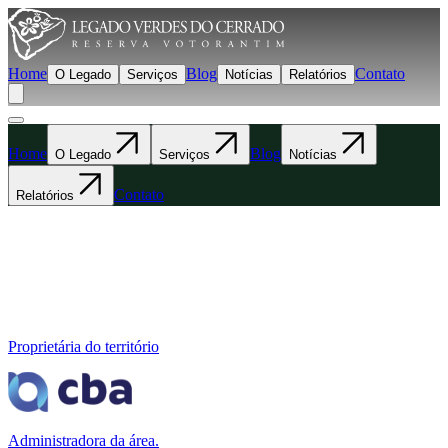
Home
Blog
Contato
O Legado
Serviços
Notícias
Relatórios
Home
Blog
O Legado
Serviços
Notícias
Contato
Relatórios
Proprietária do território
Administradora da área.