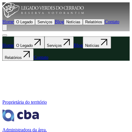
Home
Blog
Contato
O Legado
Serviços
Notícias
Relatórios
Home
Blog
O Legado
Serviços
Notícias
Contato
Relatórios
Proprietária do território
Administradora da área.