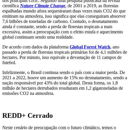
dos principais GEE. Segundo uma pesquisa publicada na revista
científica
Nature Climate Change
, de 2001 a 2019, as florestas
espalhadas mundo afora sequestraram duas vezes mais CO2 do que
emitiram na atmosfera, isso significa que elas conseguiram absorver
7,6 bilhões de toneladas de carbono. Contudo, o desmatamento
ainda é constante, sendo a perda de florestas tropicais a mais
excessiva, assim a preocupação com o efeito estufa e aquecimento
global continuam sendo uma realidade.
De acordo com dados da plataforma
Global Forest Watch
, ano
passado a perda de florestas tropicais primárias foi de 4,1 milhões de
hectares. Por minuto, isso equivale a devastação de 11 campos de
futebol.
Infelizmente, o Brasil continua sendo o país com a maior perda. De
2021 a 2022, houve um aumento de 15% no desmatamento, sendo a
nação responsável por 43% do total global. Desta forma, os 1,8
milhão de hectares derrubados resultaram em 1,2 gigatoneladas de
emissões CO2 na atmosfera.
REDD+ Cerrado
Neste cenário de preocupação com o futuro climático, temos o