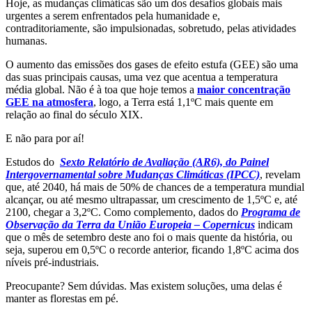
Hoje, as mudanças climáticas são um dos desafios globais mais
urgentes a serem enfrentados pela humanidade e,
contraditoriamente, são impulsionadas, sobretudo, pelas atividades
humanas.
O aumento das emissões dos gases de efeito estufa (GEE) são uma
das suas principais causas, uma vez que acentua a temperatura
média global. Não é à toa que hoje temos a
maior concentração
GEE na atmosfera
, logo, a Terra está 1,1ºC mais quente em
relação ao final do século XIX.
E não para por aí!
Estudos do
Sexto Relatório de Avaliação (AR6), do Painel
Intergovernamental sobre Mudanças Climáticas (IPCC)
, revelam
que, até 2040, há mais de 50% de chances de a temperatura mundial
alcançar, ou até mesmo ultrapassar, um crescimento de 1,5ºC e, até
2100, chegar a 3,2ºC. Como complemento, dados do
Programa de
Observação da Terra da União Europeia – Copernicus
indicam
que o mês de setembro deste ano foi o mais quente da história, ou
seja, superou em 0,5ºC o recorde anterior, ficando 1,8ºC acima dos
níveis pré-industriais.
Preocupante? Sem dúvidas. Mas existem soluções, uma delas é
manter as florestas em pé.