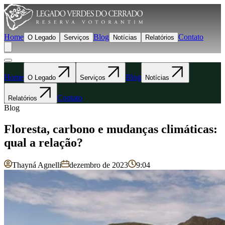
Home
Blog
Contato
O Legado
Serviços
Notícias
Relatórios
Home
Blog
O Legado
Serviços
Notícias
Contato
Relatórios
Blog
Floresta, carbono e mudanças climáticas:
qual a relação?
Thayná Agnelli
dezembro de 2023
9:04