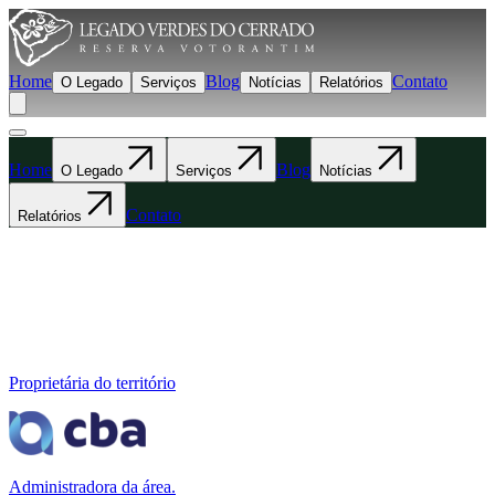
Home
Blog
Contato
O Legado
Serviços
Notícias
Relatórios
Home
Blog
O Legado
Serviços
Notícias
Contato
Relatórios
Proprietária do território
Administradora da área.