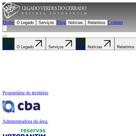
Home
Blog
Contato
O Legado
Serviços
Notícias
Relatórios
Home
Blog
O Legado
Serviços
Notícias
Relatórios
Proprietária do território
Administradora da área.