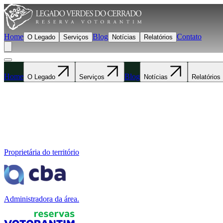
Home
Blog
Contato
O Legado
Serviços
Notícias
Relatórios
Home
Blog
O Legado
Serviços
Notícias
Relatórios
Proprietária do território
Administradora da área.