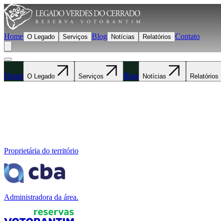
Home
Blog
Contato
O Legado
Serviços
Notícias
Relatórios
Home
Blog
O Legado
Serviços
Notícias
Relatórios
Proprietária do território
Administradora da área.