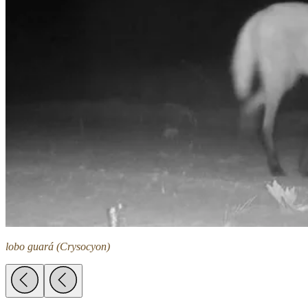
lobo guará (Crysocyon)