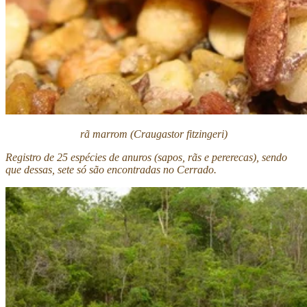
rã marrom (Craugastor fitzingeri)
Registro de 25 espécies de anuros (sapos, rãs e pererecas), sendo
que dessas, sete só são encontradas no Cerrado.