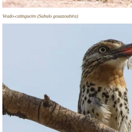
Veado-catingueiro (Subulo gouazoubira)