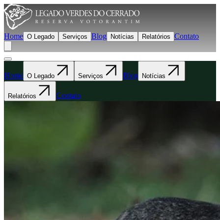
Home
Blog
Contato
O Legado
Serviços
Notícias
Relatórios
Home
Blog
O Legado
Serviços
Notícias
Contato
Relatórios