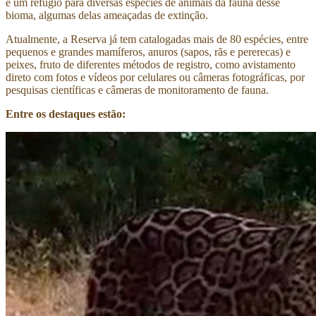
é um refúgio para diversas espécies de animais da fauna desse
bioma, algumas delas ameaçadas de extinção.
Atualmente, a Reserva já tem catalogadas mais de 80 espécies, entre
pequenos e grandes mamíferos, anuros (sapos, rãs e pererecas) e
peixes, fruto de diferentes métodos de registro, como avistamento
direto com fotos e vídeos por celulares ou câmeras fotográficas, por
pesquisas científicas e câmeras de monitoramento de fauna.
Entre os destaques estão: