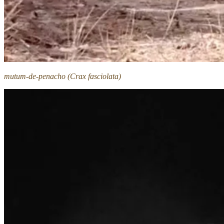
mutum-de-penacho (Crax fasciolata)