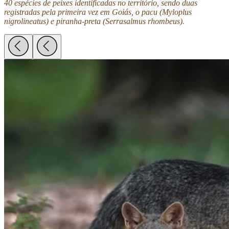
40 espécies de peixes identificadas no território, sendo duas
registradas pela primeira vez em Goiás, o pacu (Myloplus
nigrolineatus) e piranha-preta (Serrasalmus rhombeus).