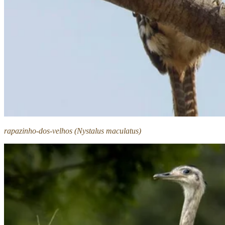
rapazinho-dos-velhos (Nystalus maculatus)