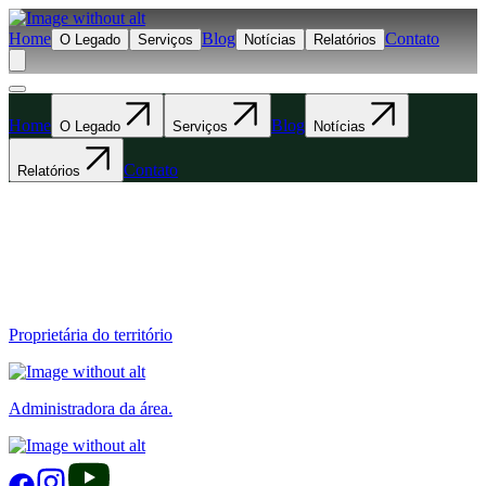
Home
Blog
Contato
O Legado
Serviços
Notícias
Relatórios
Home
Blog
O Legado
Serviços
Notícias
Contato
Relatórios
Proprietária do território
Administradora da área.